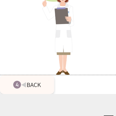
◀
BACK