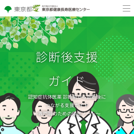
診断後支援
ガイド
認知症抗体医薬 診断前から診断後に
つながる支援ガイド
～専門職のための伴走ノート～